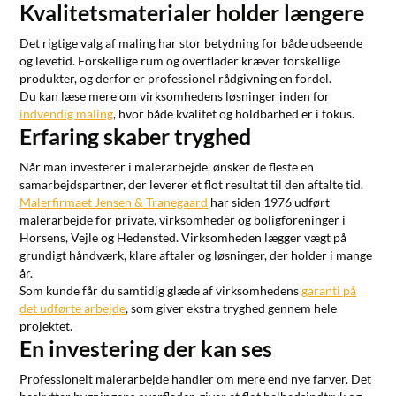
Kvalitetsmaterialer holder længere
Det rigtige valg af maling har stor betydning for både udseende
og levetid. Forskellige rum og overflader kræver forskellige
produkter, og derfor er professionel rådgivning en fordel.
Du kan læse mere om virksomhedens løsninger inden for
indvendig maling
, hvor både kvalitet og holdbarhed er i fokus.
Erfaring skaber tryghed
Når man investerer i malerarbejde, ønsker de fleste en
samarbejdspartner, der leverer et flot resultat til den aftalte tid.
Malerfirmaet Jensen & Tranegaard
har siden 1976 udført
malerarbejde for private, virksomheder og boligforeninger i
Horsens, Vejle og Hedensted. Virksomheden lægger vægt på
grundigt håndværk, klare aftaler og løsninger, der holder i mange
år.
Som kunde får du samtidig glæde af virksomhedens
garanti på
det udførte arbejde
, som giver ekstra tryghed gennem hele
projektet.
En investering der kan ses
Professionelt malerarbejde handler om mere end nye farver. Det