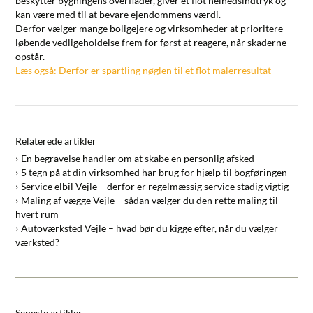
beskytter bygningens overflader, giver et flot helhedsindtryk og
kan være med til at bevare ejendommens værdi.
Derfor vælger mange boligejere og virksomheder at prioritere
løbende vedligeholdelse frem for først at reagere, når skaderne
opstår.
Læs også: Derfor er spartling nøglen til et flot malerresultat
Relaterede artikler
En begravelse handler om at skabe en personlig afsked
5 tegn på at din virksomhed har brug for hjælp til bogføringen
Service elbil Vejle – derfor er regelmæssig service stadig vigtig
Maling af vægge Vejle – sådan vælger du den rette maling til
hvert rum
Autoværksted Vejle – hvad bør du kigge efter, når du vælger
værksted?
Seneste artikler