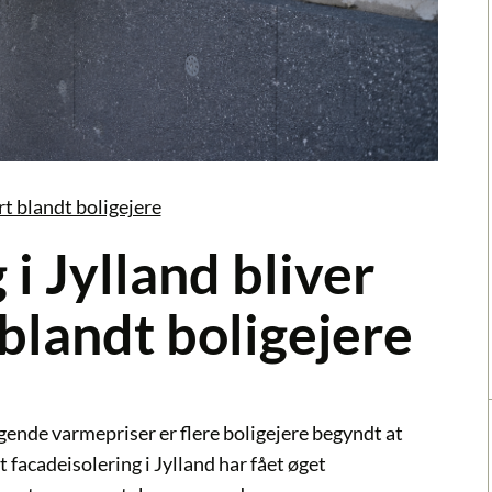
rt blandt boligejere
i Jylland bliver
blandt boligejere
gende varmepriser er flere boligejere begyndt at
facadeisolering i Jylland har fået øget