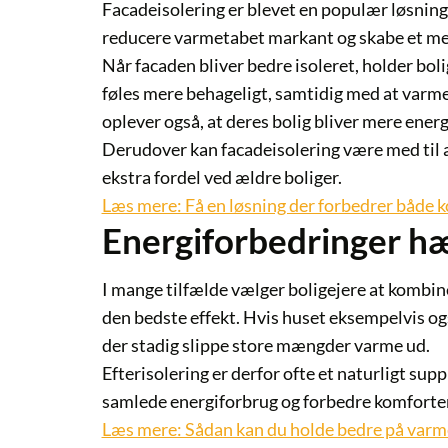
Facadeisolering er blevet en populær løsning 
reducere varmetabet markant og skabe et mer
Når facaden bliver bedre isoleret, holder bo
føles mere behageligt, samtidig med at var
oplever også, at deres bolig bliver mere ener
Derudover kan facadeisolering være med til at
ekstra fordel ved ældre boliger.
Læs mere: Få en løsning der forbedrer både 
Energiforbedringer h
I mange tilfælde vælger boligejere at kombin
den bedste effekt. Hvis huset eksempelvis ogs
der stadig slippe store mængder varme ud.
Efterisolering er derfor ofte et naturligt s
samlede energiforbrug og forbedre komforten
Læs mere: Sådan kan du holde bedre på varme