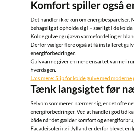
Komfort spiller også en
Det handler ikke kun om energibesparelser. M
behagelig at opholde sig i – særligt i de kold
Kolde gulve og ujævn varmefordeling er blan
Derfor vælger flere også at få installeret gu
energiforbedringer.
Gulvvarme giver en mere ensartet varme i r
hverdagen.
Læs mere: Slip for kolde gulve med moderne
Tænk langsigtet før n
Selvom sommeren nærmer sig, er det ofte ne
energiforbedringer. Ved at handle i god tid ka
både når det gælder komfort og energiforbru
Facadeisolering i Jylland er derfor blevet en l