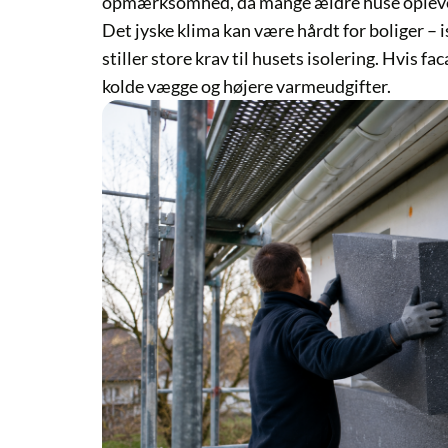
opmærksomhed, da mange ældre huse oplev
Det jyske klima kan være hårdt for boliger – 
stiller store krav til husets isolering. Hvis fac
kolde vægge og højere varmeudgifter.