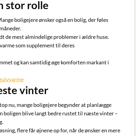
 stor rolle
ange boligejere ønsker også en bolig, der føles
e måneder.
dt de mest almindelige problemer i ældre huse.
lvvarme som supplement til deres
ummet og kan samtidig øge komforten markant i
 gulvvarme
æste vinter
top nu, mange boligejere begynder at planlægge
n boligen blive langt bedre rustet til næste vinter –
g.
øsning, flere får øjnene op for, når de ønsker en mere