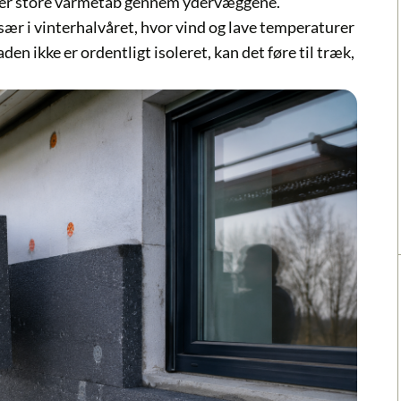
er store varmetab gennem ydervæggene.
især i vinterhalvåret, hvor vind og lave temperaturer
aden ikke er ordentligt isoleret, kan det føre til træk,