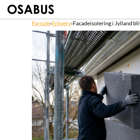
Forside
›
Erhverv
›
Facadeisolering i Jylland b