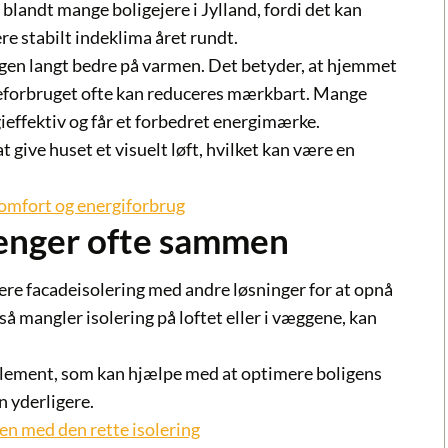
blandt mange boligejere i Jylland, fordi det kan
e stabilt indeklima året rundt.
ligen langt bedre på varmen. Det betyder, at hjemmet
meforbruget ofte kan reduceres mærkbart. Mange
gieffektiv og får et forbedret energimærke.
 give huset et visuelt løft, hvilket kan være en
komfort og energiforbrug
ænger ofte sammen
ere facadeisolering med andre løsninger for at opnå
å mangler isolering på loftet eller i væggene, kan
upplement, som kan hjælpe med at optimere boligens
 yderligere.
n med den rette isolering