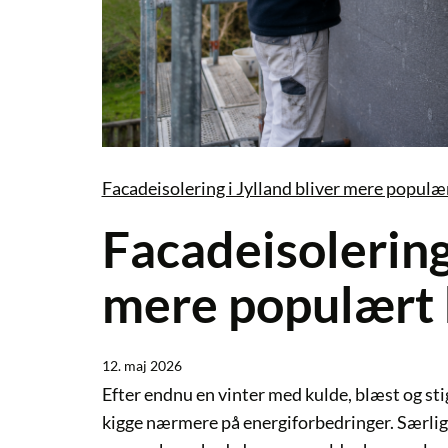
Facadeisolering i Jylland bliver mere populæ
Facadeisolering 
mere populært 
12. maj 2026
Efter endnu en vinter med kulde, blæst og sti
kigge nærmere på energiforbedringer. Særligt 