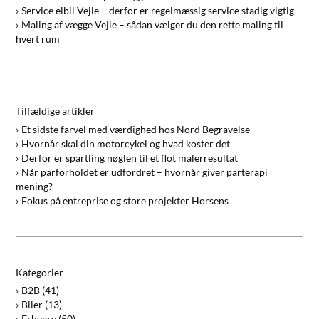
Service elbil Vejle – derfor er regelmæssig service stadig vigtig
Maling af vægge Vejle – sådan vælger du den rette maling til
hvert rum
Tilfældige artikler
Et sidste farvel med værdighed hos Nord Begravelse
Hvornår skal din motorcykel og hvad koster det
Derfor er spartling nøglen til et flot malerresultat
Når parforholdet er udfordret – hvornår giver parterapi
mening?
Fokus på entreprise og store projekter Horsens
Kategorier
B2B
(41)
Biler
(13)
Erhverv
(50)